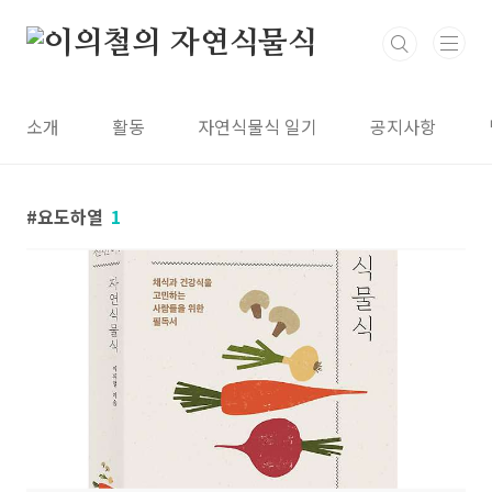
본문 바로가기
소개
활동
자연식물식 일기
공지사항
요도하열
1