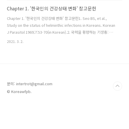
Chapter 1. '한국인의 건강상태 변화' 참고문헌
Chapter 1. '한국인의 건강상태 변화' 참고문헌1. Seo BS, et al.,
Study on the status of helminthic infections in Koreans. Korean
J Parasitol 1969;7:53-70(in Korean).2. 국력을 횡령하는 기생충: 감염
실태와 대책. 중앙일보. 1971년 4월 17일. 6면.3. 이순형. 우리나라 기생
2021. 3. 2.
충 질환의 변천사. J Korean Med Assoc 2007; 50(11):937-945.4. 우
해봉 등. 인구구조 변화와 복지지출 전망. 한국보건사회연구원. 2014.5.
Kromhout D, et al., Food Consumption Patterns in the 1960s in
Seven Countries. Am J Cl..
문의: intertrot@gmail.com
© Koreawfpb.